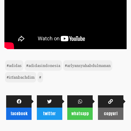
#adidas
#adidasindonesia
#arlyansyahabdulmanan
#irfanbachdim
#
facebook
twitter
whatsapp
copyurl