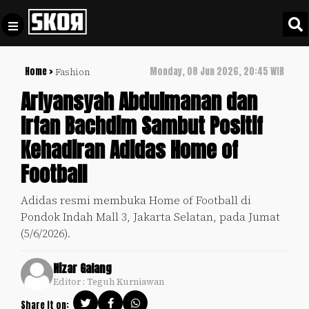
Home >
Monday, 08 Jun 2026, 20:45 WIB
Fashion
+
Football
Privacy
Arlyansyah Abdulmanan dan
Policy
Irfan Bachdim Sambut Positif
+
Pedoman
Culture
Kehadiran Adidas Home of
Pemberitaan
Media
Football
Sports
+
Siber
Update
Adidas resmi membuka Home of Football di
Disclaimer
Pondok Indah Mall 3, Jakarta Selatan, pada Jumat
Timnas
Tentang
(5/6/2026).
Indonesia
Kami
SKOR
Nizar Galang
SPECIAL
Editor : Teguh Kurniawan
Video
Share it on: