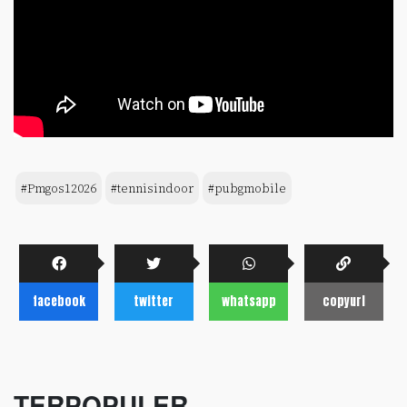
#Pmgos12026
#tennisindoor
#pubgmobile
facebook
twitter
whatsapp
copyurl
TERPOPULER