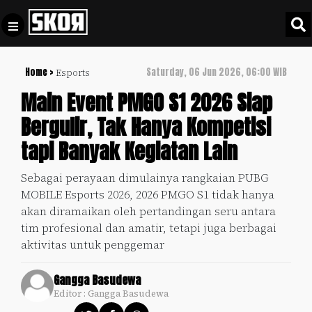
Home >
Saturday, 06 Jun 2026, 06:00 WIB
Esports
+
Football
Privacy
Main Event PMGO S1 2026 Siap
Policy
Bergulir, Tak Hanya Kompetisi
+
Pedoman
Culture
tapi Banyak Kegiatan Lain
Pemberitaan
Media
Sports
+
Sebagai perayaan dimulainya rangkaian PUBG
Siber
Update
MOBILE Esports 2026, 2026 PMGO S1 tidak hanya
Disclaimer
akan diramaikan oleh pertandingan seru antara
Timnas
tim profesional dan amatir, tetapi juga berbagai
Tentang
Indonesia
aktivitas untuk penggemar
Kami
SKOR
Gangga Basudewa
SPECIAL
Editor : Gangga Basudewa
Video