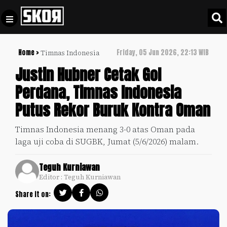
Home >
Friday, 05 Jun 2026, 22:13 WIB
Timnas Indonesia
+
Football
Privacy
Justin Hubner Cetak Gol
Policy
Perdana, Timnas Indonesia
+
Pedoman
Culture
Putus Rekor Buruk Kontra Oman
Pemberitaan
Media
Sports
+
Timnas Indonesia menang 3-0 atas Oman pada
Siber
Update
laga uji coba di SUGBK, Jumat (5/6/2026) malam.
Disclaimer
Timnas
Teguh Kurniawan
Tentang
Indonesia
Editor : Teguh Kurniawan
Kami
SKOR
Share it on:
SPECIAL
Video