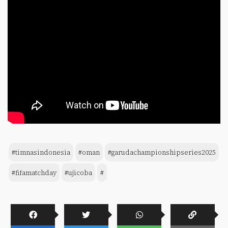
#timnasindonesia
#oman
#garudachampionshipseries2025
#fifamatchday
#ujicoba
#