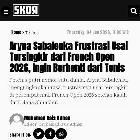
Home >
Thursday, 04 Jun 2026, 11:00 WIB
Tennis
+
Football
Privacy
Aryna Sabalenka Frustrasi Usai
Policy
Tersingkir dari French Open
+
Pedoman
Culture
2026, Ingin Berhenti dari Tenis
Pemberitaan
Media
Sports
+
Petenis putri nomor satu dunia, Aryna Sabalenka,
Siber
Update
mengungkapkan rasa frustrasinya usai tersingkir
Disclaimer
di perempat final French Open 2026 setelah kalah
Timnas
dari Diana Shnaider.
Tentang
Indonesia
Kami
Muhamad Rais Adnan
SKOR
Editor : Muhamad Rais Adnan
SPECIAL
Share it on:
Video