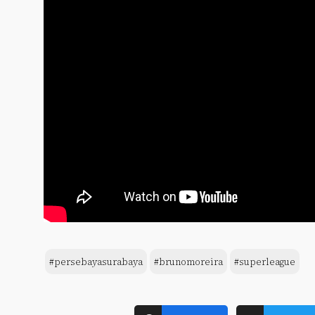
#persebayasurabaya
#brunomoreira
#superleague