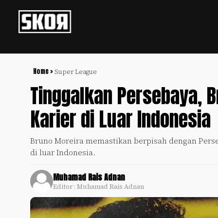
+
Football
Privacy
Policy
Home >
Super League
Tinggalkan Persebaya, B
+
Pedoman
Culture
Pemberitaan
Karier di Luar Indonesia
Media
Sports
+
Siber
Update
Bruno Moreira memastikan berpisah dengan Perse
Disclaimer
di luar Indonesia.
Timnas
Tentang
Indonesia
Kami
Muhamad Rais Adnan
SKOR
Editor : Muhamad Rais Adnan
SPECIAL
Video