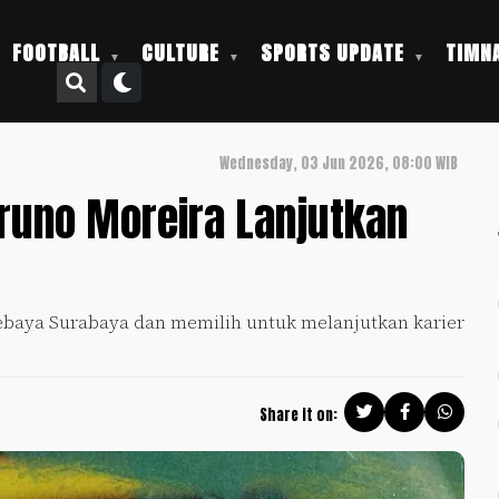
FOOTBALL
CULTURE
SPORTS UPDATE
TIMNA
Wednesday, 03 Jun 2026, 08:00 WIB
runo Moreira Lanjutkan
baya Surabaya dan memilih untuk melanjutkan karier
Share it on: