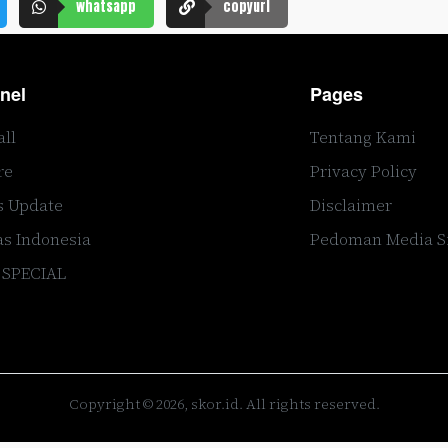
whatsapp
copyurl
nel
Pages
all
Tentang Kami
re
Privacy Policy
s Update
Disclaimer
s Indonesia
Pedoman Media S
 SPECIAL
Copyright © 2026, skor.id. All rights reserved.