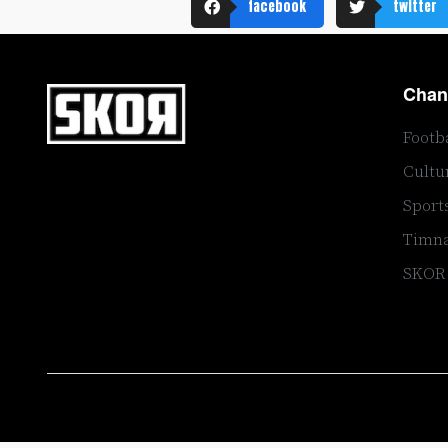
facebook
twitter
Chan
Footb
Cultu
Sport
Timna
SKOR