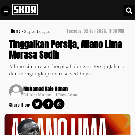
Home >
Tuesday, 02 Jun 2026, 11:30 WIB
Super League
+
Football
Privacy
Tinggalkan Persija, Allano Lima
Policy
Merasa Sedih
+
Pedoman
Culture
Pemberitaan
Allano Lima resmi berpisah dengan Persija Jakarta
Media
dan mengungkapkan rasa sedihnya.
Sports
+
Siber
Update
Muhamad Rais Adnan
Disclaimer
Timnas
Editor : Muhamad Rais Adnan
Tentang
Indonesia
Share it on:
Kami
SKOR
SPECIAL
Video