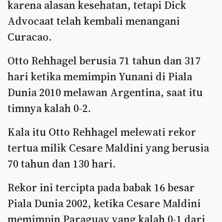
karena alasan kesehatan, tetapi Dick
Advocaat telah kembali menangani
Curacao.
Otto Rehhagel berusia 71 tahun dan 317
hari ketika memimpin Yunani di Piala
Dunia 2010 melawan Argentina, saat itu
timnya kalah 0-2.
Kala itu Otto Rehhagel melewati rekor
tertua milik Cesare Maldini yang berusia
70 tahun dan 130 hari.
Rekor ini tercipta pada babak 16 besar
Piala Dunia 2002, ketika Cesare Maldini
memimpin Paraguay yang kalah 0-1 dari