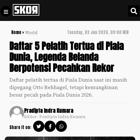
Home >
Tuesday, 02 Jun 2026, 09:00 WIB
World
+
Football
Privacy
Daftar 5 Pelatih Tertua di Piala
Policy
Dunia, Legenda Belanda
+
Pedoman
Culture
Berpotensi Pecahkan Rekor
Pemberitaan
Media
Sports
+
Daftar pelatih tertua di Piala Dunia saat ini masih
Siber
Update
dipegang Otto Rehhagel, tetapi kemungkinan
Disclaimer
besar pecah pada Piala Dunia 2026.
Timnas
Tentang
Indonesia
Pradipta Indra Kumara
Kami
Editor : Pradipta Indra Kumara
SKOR
SPECIAL
Share it on:
Video