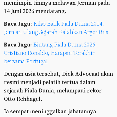
memimpin timnya melawan Jerman pada
14 Juni 2026 mendatang.
Baca Juga
:
Kilas Balik Piala Dunia 2014:
Jerman Ulang Sejarah Kalahkan Argentina
Baca Juga:
Bintang Piala Dunia 2026:
Cristiano Ronaldo, Harapan Terakhir
bersama Portugal
Dengan usia tersebut, Dick Advocaat akan
resmi menjadi pelatih tertua dalam
sejarah Piala Dunia, melampaui rekor
Otto Rehhagel.
Ia sempat meninggalkan jabatannya