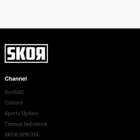
Channel
Football
Culture
Sports Update
Timnas Indonesia
SKOR SPECIAL