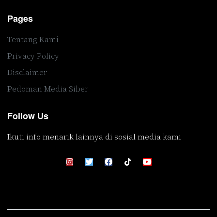
Pages
Tentang Kami
Privacy Policy
Disclaimer
Pedoman Media Siber
Follow Us
Ikuti info menarik lainnya di sosial media kami