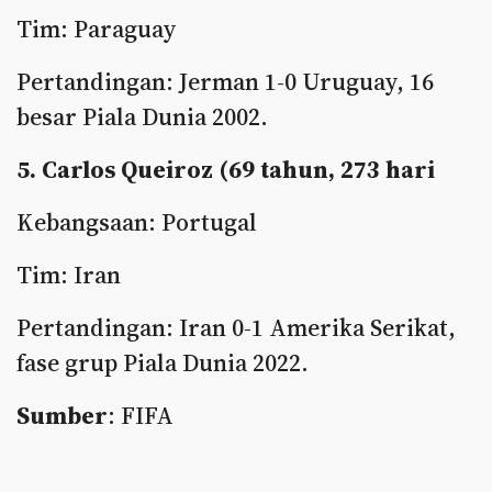
Tim: Paraguay
Pertandingan: Jerman 1-0 Uruguay, 16
besar Piala Dunia 2002.
5. Carlos Queiroz (69 tahun, 273 hari
Kebangsaan: Portugal
Tim: Iran
Pertandingan: Iran 0-1 Amerika Serikat,
fase grup Piala Dunia 2022.
Sumber
: FIFA