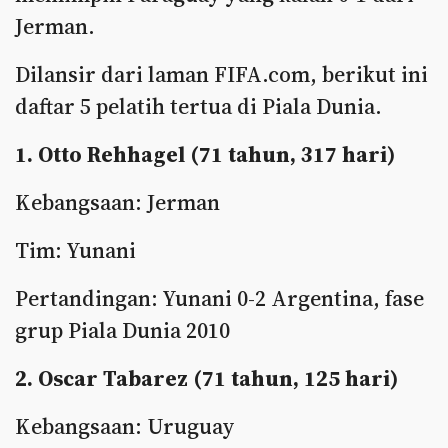
Jerman.
Dilansir dari laman FIFA.com, berikut ini
daftar 5 pelatih tertua di Piala Dunia.
1. Otto Rehhagel (71 tahun, 317 hari)
Kebangsaan: Jerman
Tim: Yunani
Pertandingan: Yunani 0-2 Argentina, fase
grup Piala Dunia 2010
2. Oscar Tabarez (71 tahun, 125 hari)
Kebangsaan: Uruguay