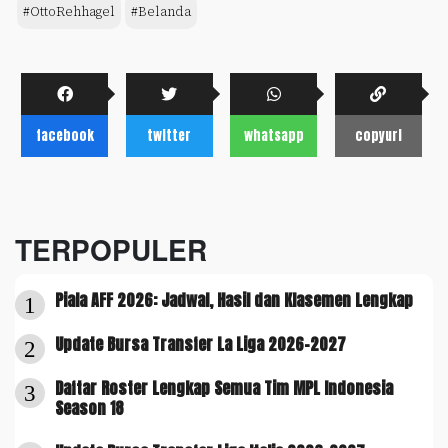
#OttoRehhagel
#Belanda
facebook
twitter
whatsapp
copyurl
TERPOPULER
Piala AFF 2026: Jadwal, Hasil dan Klasemen Lengkap
1
Update Bursa Transfer La Liga 2026-2027
2
Daftar Roster Lengkap Semua Tim MPL Indonesia
3
Season 18