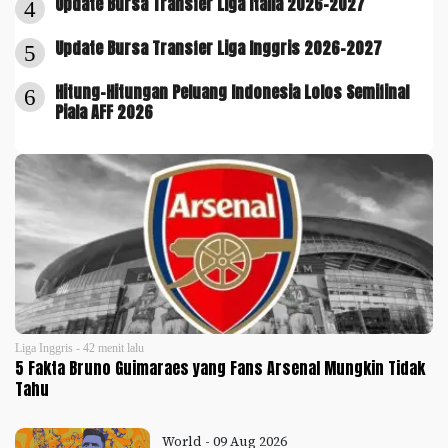
Update Bursa Transfer Liga Italia 2026-2027
4
Update Bursa Transfer Liga Inggris 2026-2027
5
Hitung-Hitungan Peluang Indonesia Lolos Semifinal
6
Piala AFF 2026
Liga Inggris - 42 menit lalu
5 Fakta Bruno Guimaraes yang Fans Arsenal Mungkin Tidak
Tahu
World - 09 Aug 2026