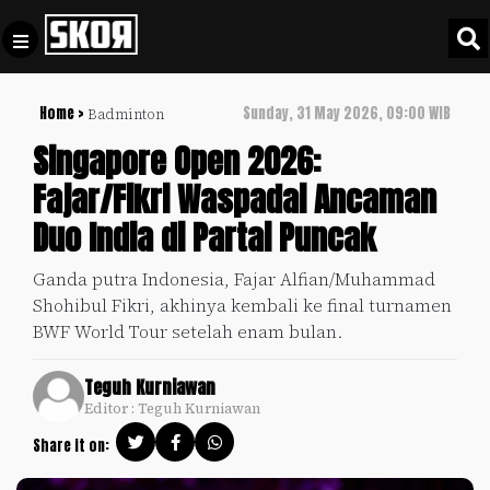
Home >
Sunday, 31 May 2026, 09:00 WIB
Badminton
+
Football
Privacy
Singapore Open 2026:
Policy
Fajar/Fikri Waspadai Ancaman
+
Pedoman
Culture
Duo India di Partai Puncak
Pemberitaan
Media
Sports
+
Ganda putra Indonesia, Fajar Alfian/Muhammad
Siber
Update
Shohibul Fikri, akhinya kembali ke final turnamen
Disclaimer
BWF World Tour setelah enam bulan.
Timnas
Tentang
Indonesia
Teguh Kurniawan
Kami
Editor : Teguh Kurniawan
SKOR
SPECIAL
Share it on:
Video