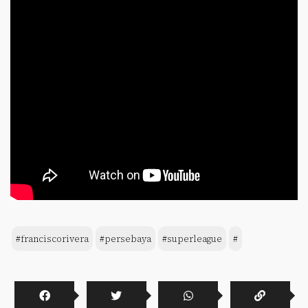
#franciscorivera
#persebaya
#superleague
#