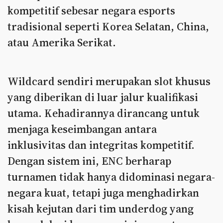
kompetitif sebesar negara esports
tradisional seperti Korea Selatan, China,
atau Amerika Serikat.
Wildcard sendiri merupakan slot khusus
yang diberikan di luar jalur kualifikasi
utama. Kehadirannya dirancang untuk
menjaga keseimbangan antara
inklusivitas dan integritas kompetitif.
Dengan sistem ini, ENC berharap
turnamen tidak hanya didominasi negara-
negara kuat, tetapi juga menghadirkan
kisah kejutan dari tim underdog yang