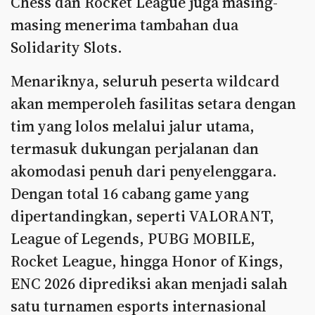
Chess dan Rocket League juga masing-
masing menerima tambahan dua
Solidarity Slots.
Menariknya, seluruh peserta wildcard
akan memperoleh fasilitas setara dengan
tim yang lolos melalui jalur utama,
termasuk dukungan perjalanan dan
akomodasi penuh dari penyelenggara.
Dengan total 16 cabang game yang
dipertandingkan, seperti VALORANT,
League of Legends, PUBG MOBILE,
Rocket League, hingga Honor of Kings,
ENC 2026 diprediksi akan menjadi salah
satu turnamen esports internasional