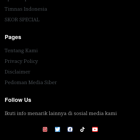
Timnas Indonesia
SKOR SPECIAL
Pages
Tentang Kami
Privacy Policy
Disclaimer
Pedoman Media Siber
Follow Us
Ikuti info menarik lainnya di sosial media kami