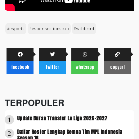
#esports
#esportsnationscup
#wildcard
facebook
twitter
whatsapp
copyurl
TERPOPULER
Update Bursa Transfer La Liga 2026-2027
1
Daftar Roster Lengkap Semua Tim MPL Indonesia
2
Season 18