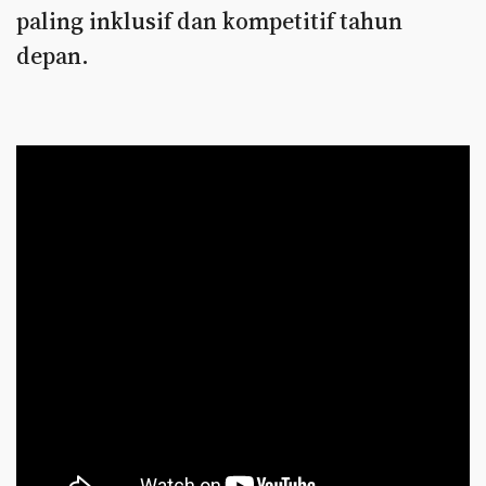
paling inklusif dan kompetitif tahun
depan.