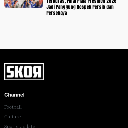
Terkuras, Final Piala Presiden 2026
Jadi Panggung Respek Persib dan
Persebaya
Channel
Football
Culture
Sports Update