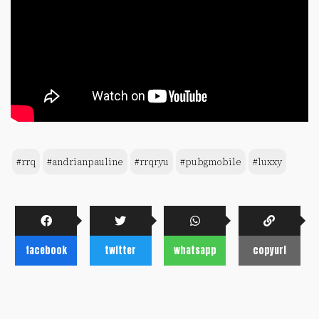
#rrq
#andrianpauline
#rrqryu
#pubgmobile
#luxxy
facebook
twitter
whatsapp
copyurl