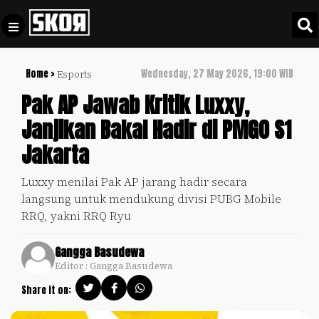
Home >
Wednesday, 27 May 2026, 19:00 WIB
Esports
+
Football
Privacy
Pak AP Jawab Kritik Luxxy,
Policy
Janjikan Bakal Hadir di PMGO S1
+
Pedoman
Culture
Jakarta
Pemberitaan
Media
Sports
+
Luxxy menilai Pak AP jarang hadir secara
Siber
Update
langsung untuk mendukung divisi PUBG Mobile
Disclaimer
RRQ, yakni RRQ Ryu
Timnas
Tentang
Indonesia
Gangga Basudewa
Kami
Editor : Gangga Basudewa
SKOR
SPECIAL
Share it on:
Video