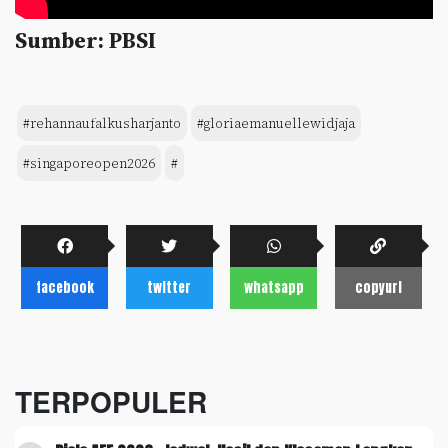
Sumber: PBSI
#rehannaufalkusharjanto
#gloriaemanuellewidjaja
#singaporeopen2026
#
facebook
twitter
whatsapp
copyurl
TERPOPULER