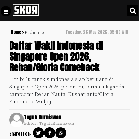
Home >
Tuesday, 26 May 2026, 05:00 WIB
Badminton
+
Football
Privacy
Daftar Wakil Indonesia di
Policy
Singapore Open 2026,
+
Pedoman
Culture
Rehan/Gloria Comeback
Pemberitaan
Media
Sports
+
Tim bulu tangkis Indonesia siap berjuang di
Siber
Update
Singapore Open 2026, pekan ini, termasuk ganda
Disclaimer
campuran Rehan Naufal Kusharjanto/Gloria
Timnas
Emanuelle Widjaja.
Tentang
Indonesia
Kami
Teguh Kurniawan
SKOR
Editor : Teguh Kurniawan
SPECIAL
Share it on:
Video