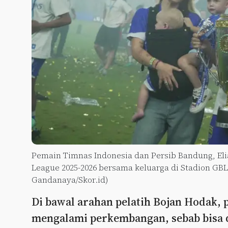
Pemain Timnas Indonesia dan Persib Bandung, Eli
League 2025-2026 bersama keluarga di Stadion GBLA
Gandanaya/Skor.id)
Di bawal arahan pelatih Bojan Hodak, 
mengalami perkembangan, sebab bisa d