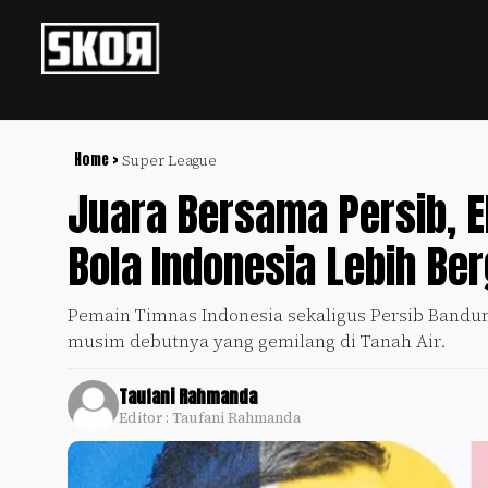
+
Football
Privacy
Policy
Home >
Super League
Juara Bersama Persib, El
+
Pedoman
Culture
Pemberitaan
Bola Indonesia Lebih Ber
Media
Sports
+
Siber
Update
Pemain Timnas Indonesia sekaligus Persib Bandun
Disclaimer
musim debutnya yang gemilang di Tanah Air.
Timnas
Tentang
Indonesia
Kami
Taufani Rahmanda
SKOR
Editor : Taufani Rahmanda
SPECIAL
Video