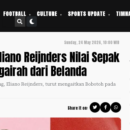
FOOTBALL
CULTURE
SPORTS UPDATE
TIMNA
Sunday, 24 May 2026, 10:00 WIB
iano Reijnders Nilai Sepak
gairah dari Belanda
g, Eliano Reijnders, turut mengaitkan Bobotoh pada
Share it on: