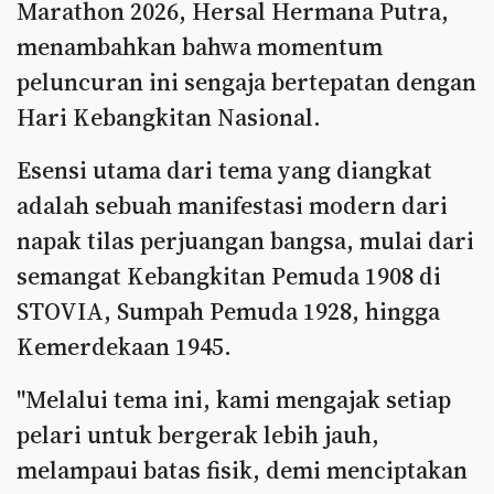
Marathon 2026, Hersal Hermana Putra,
menambahkan bahwa momentum
peluncuran ini sengaja bertepatan dengan
Hari Kebangkitan Nasional.
Esensi utama dari tema yang diangkat
adalah sebuah manifestasi modern dari
napak tilas perjuangan bangsa, mulai dari
semangat Kebangkitan Pemuda 1908 di
STOVIA, Sumpah Pemuda 1928, hingga
Kemerdekaan 1945.
"Melalui tema ini, kami mengajak setiap
pelari untuk bergerak lebih jauh,
melampaui batas fisik, demi menciptakan