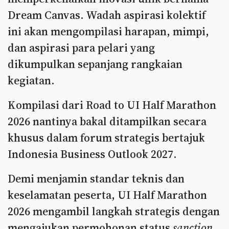
Dream Canvas. Wadah aspirasi kolektif
ini akan mengompilasi harapan, mimpi,
dan aspirasi para pelari yang
dikumpulkan sepanjang rangkaian
kegiatan.
Kompilasi dari Road to UI Half Marathon
2026 nantinya bakal ditampilkan secara
khusus dalam forum strategis bertajuk
Indonesia Business Outlook 2027.
Demi menjamin standar teknis dan
keselamatan peserta, UI Half Marathon
2026 mengambil langkah strategis dengan
mengajukan permohonan status
sanction