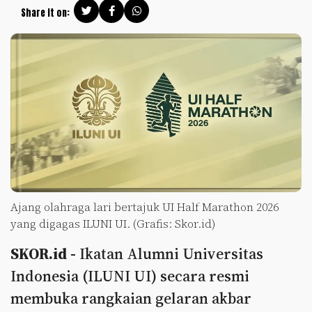
Share it on:
Ajang olahraga lari bertajuk UI Half Marathon 2026
yang digagas ILUNI UI. (Grafis: Skor.id)
SKOR.id -
Ikatan Alumni Universitas
Indonesia (ILUNI UI) secara resmi
membuka rangkaian gelaran akbar