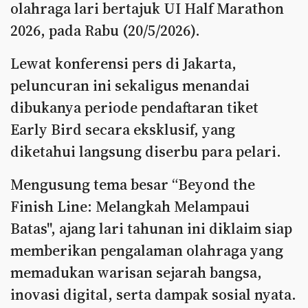
olahraga lari bertajuk UI Half Marathon
2026, pada Rabu (20/5/2026).
Lewat konferensi pers di Jakarta,
peluncuran ini sekaligus menandai
dibukanya periode pendaftaran tiket
Early Bird secara eksklusif, yang
diketahui langsung diserbu para pelari.
Mengusung tema besar “Beyond the
Finish Line: Melangkah Melampaui
Batas", ajang lari tahunan ini diklaim siap
memberikan pengalaman olahraga yang
memadukan warisan sejarah bangsa,
inovasi digital, serta dampak sosial nyata.