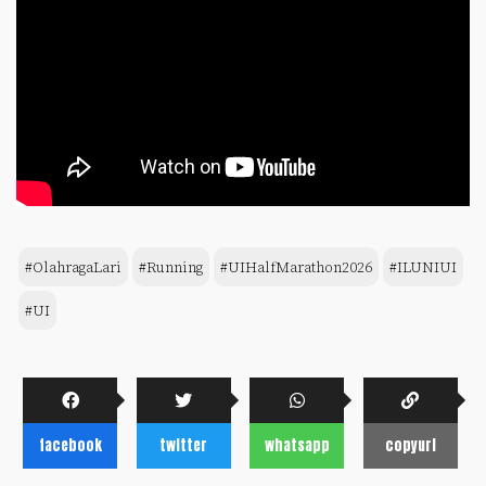
#OlahragaLari
#Running
#UIHalfMarathon2026
#ILUNIUI
#UI
facebook
twitter
whatsapp
copyurl