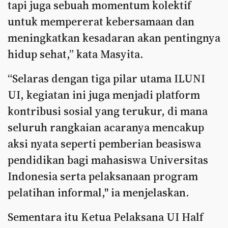
tapi juga sebuah momentum kolektif
untuk mempererat kebersamaan dan
meningkatkan kesadaran akan pentingnya
hidup sehat,” kata Masyita.
“Selaras dengan tiga pilar utama ILUNI
UI, kegiatan ini juga menjadi platform
kontribusi sosial yang terukur, di mana
seluruh rangkaian acaranya mencakup
aksi nyata seperti pemberian beasiswa
pendidikan bagi mahasiswa Universitas
Indonesia serta pelaksanaan program
pelatihan informal," ia menjelaskan.
Sementara itu Ketua Pelaksana UI Half