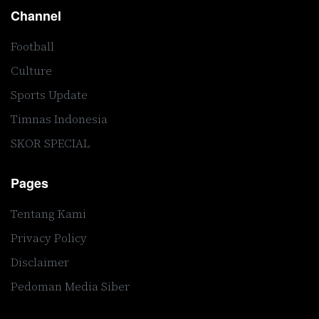
Channel
Football
Culture
Sports Update
Timnas Indonesia
SKOR SPECIAL
Pages
Tentang Kami
Privacy Policy
Disclaimer
Pedoman Media Siber