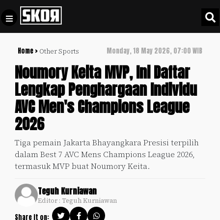
Home >
Monday, 18 May 2026, 07:00 WIB
Other Sports
+
Football
Privacy
Noumory Keita MVP, Ini Daftar
Policy
Lengkap Penghargaan Individu
+
Pedoman
Culture
AVC Men's Champions League
Pemberitaan
Media
2026
Sports
+
Siber
Update
Tiga pemain Jakarta Bhayangkara Presisi terpilih
Disclaimer
dalam Best 7 AVC Mens Champions League 2026,
Timnas
Tentang
termasuk MVP buat Noumory Keita.
Indonesia
Kami
SKOR
Teguh Kurniawan
SPECIAL
Editor : Teguh Kurniawan
Video
Share it on: