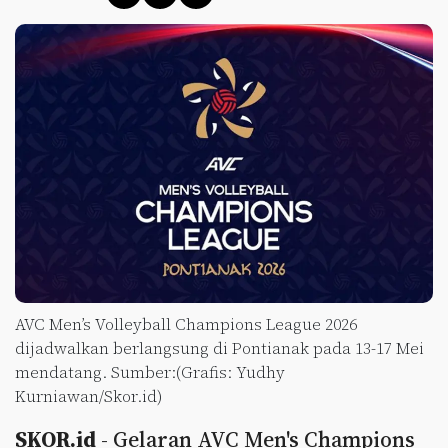
AVC Men’s Volleyball Champions League 2026
dijadwalkan berlangsung di Pontianak pada 13-17 Mei
mendatang. Sumber:(Grafis: Yudhy
Kurniawan/Skor.id)
SKOR.id
- Gelaran AVC Men's Champions