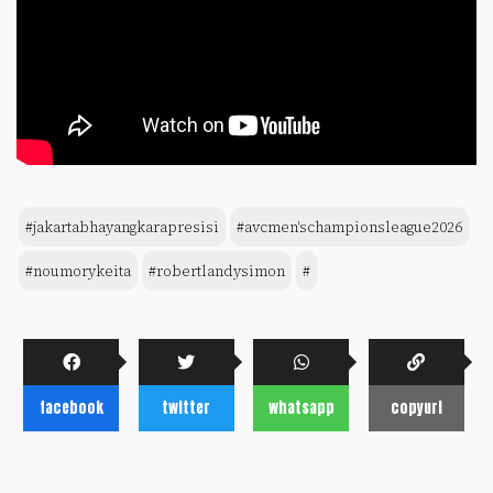
#jakartabhayangkarapresisi
#avcmen'schampionsleague2026
#noumorykeita
#robertlandysimon
#
facebook
twitter
whatsapp
copyurl