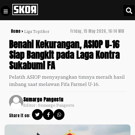
Home >
Friday, 15 May 2026, 16:14 WIB
Liga TopSkor
+
Football
Privacy
Benahi Kekurangan, ASIOP U-16
Policy
Siap Bangkit pada Laga Kontra
+
Pedoman
Culture
Sukabumi FA
Pemberitaan
Media
Sports
+
Pelatih ASIOP menyayangkan timnya meraih hasil
Siber
Update
imbang saat melawan Fifa Farmel U-16.
Disclaimer
Timnas
Sumargo Pangestu
Tentang
Indonesia
Editor : Sumargo Pangestu
Kami
SKOR
Share it on:
SPECIAL
Video