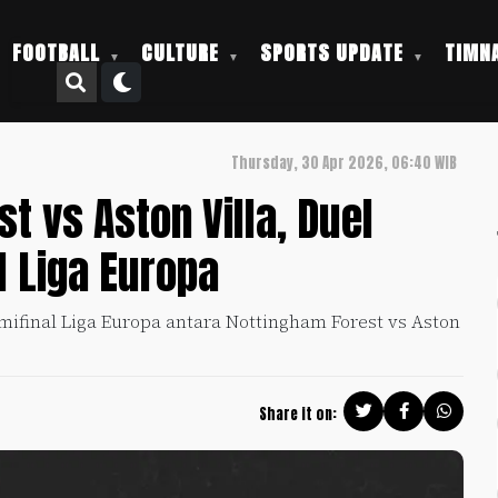
FOOTBALL
CULTURE
SPORTS UPDATE
TIMNA
Thursday, 30 Apr 2026, 06:40 WIB
t vs Aston Villa, Duel
l Liga Europa
semifinal Liga Europa antara Nottingham Forest vs Aston
Share it on: