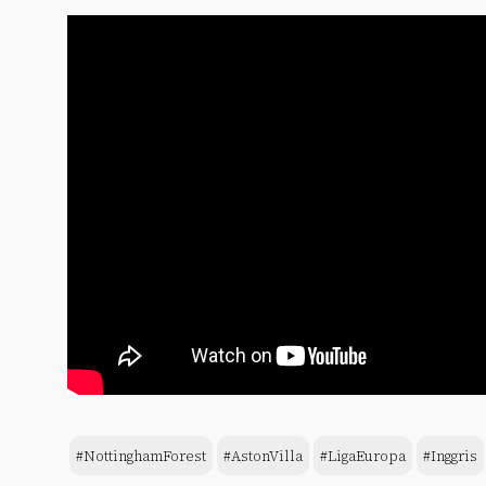
#NottinghamForest
#AstonVilla
#LigaEuropa
#Inggris