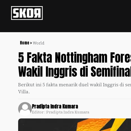
+
Football
Privacy
Policy
Home >
World
5 Fakta Nottingham Fores
+
Pedoman
Culture
Pemberitaan
Wakil Inggris di Semifina
Media
Sports
+
Siber
Update
Berikut ini 5 fakta menarik duel wakil Inggris di 
Disclaimer
Villa.
Timnas
Tentang
Indonesia
Kami
Pradipta Indra Kumara
SKOR
Editor : Pradipta Indra Kumara
SPECIAL
Video