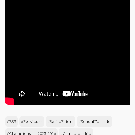
#PSS
#Persipura
#BaritoPutera
#KendalTornado
#Championship2025-2026
#Championship