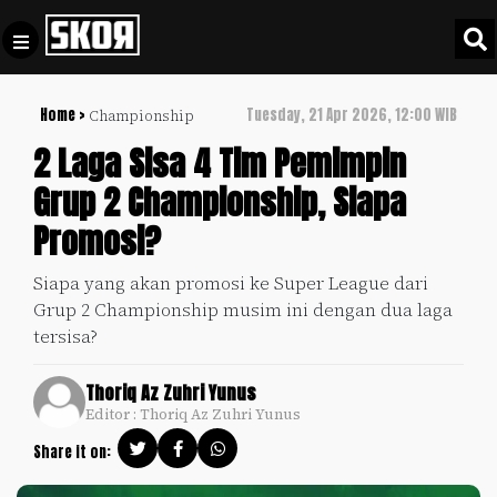
Home >
Tuesday, 21 Apr 2026, 12:00 WIB
Championship
+
Football
Privacy
2 Laga Sisa 4 Tim Pemimpin
Policy
Grup 2 Championship, Siapa
+
Pedoman
Culture
Promosi?
Pemberitaan
Media
Sports
+
Siapa yang akan promosi ke Super League dari
Siber
Update
Grup 2 Championship musim ini dengan dua laga
Disclaimer
tersisa?
Timnas
Tentang
Indonesia
Thoriq Az Zuhri Yunus
Kami
Editor : Thoriq Az Zuhri Yunus
SKOR
SPECIAL
Share it on:
Video