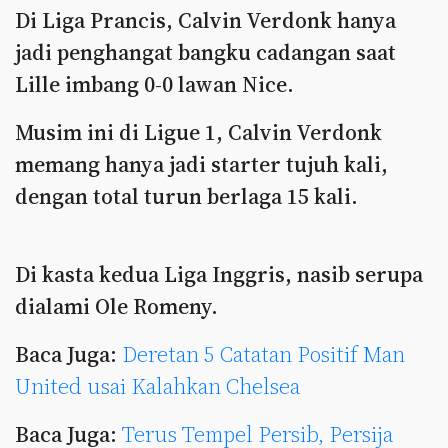
Di Liga Prancis, Calvin Verdonk hanya
jadi penghangat bangku cadangan saat
Lille imbang 0-0 lawan Nice.
Musim ini di Ligue 1, Calvin Verdonk
memang hanya jadi starter tujuh kali,
dengan total turun berlaga 15 kali.
Di kasta kedua Liga Inggris, nasib serupa
dialami Ole Romeny.
Baca Juga:
Deretan 5 Catatan Positif Man
United usai Kalahkan Chelsea
Baca Juga:
Terus Tempel Persib, Persija