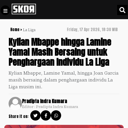
Home >
Friday, 17 Apr 2026, 18:30 WIB
La Liga
+
Football
Privacy
Kylian Mbappe hingga Lamine
Policy
Yamal Masih Bersaing untuk
+
Pedoman
Culture
Penghargaan Individu La Liga
Pemberitaan
Media
Sports
+
Kylian Mbappe, Lamine Yamal, hingga Joan Garcia
Siber
Update
masih bersaing dalam penghargaan individu La
Disclaimer
Liga musim ini.
Timnas
Tentang
Indonesia
Pradipta Indra Kumara
Kami
Editor : Pradipta Indra Kumara
SKOR
SPECIAL
Share it on:
Video