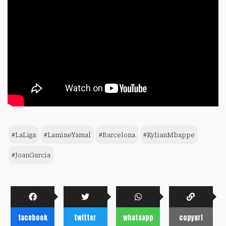
#LaLiga
#LamineYamal
#Barcelona
#KylianMbappe
#JoanGarcia
facebook
twitter
whatsapp
copyurl