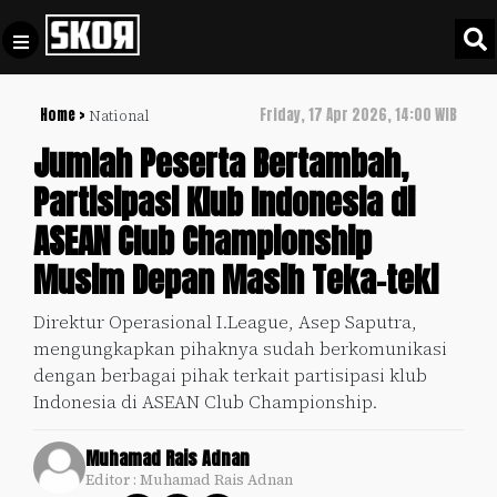
Home >
Friday, 17 Apr 2026, 14:00 WIB
National
+
Football
Privacy
Jumlah Peserta Bertambah,
Policy
Partisipasi Klub Indonesia di
+
Pedoman
Culture
ASEAN Club Championship
Pemberitaan
Media
Musim Depan Masih Teka-teki
Sports
+
Siber
Update
Direktur Operasional I.League, Asep Saputra,
Disclaimer
mengungkapkan pihaknya sudah berkomunikasi
Timnas
Tentang
dengan berbagai pihak terkait partisipasi klub
Indonesia
Kami
Indonesia di ASEAN Club Championship.
SKOR
SPECIAL
Muhamad Rais Adnan
Editor : Muhamad Rais Adnan
Video