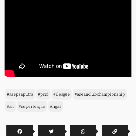
#asepsaputra
#pssi
#ileague
#aseanclubchampionship
#aff
#superleague
#liga1