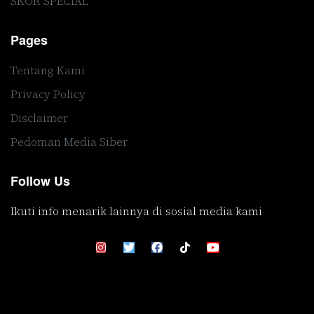
SKOR SPECIAL
Pages
Tentang Kami
Privacy Policy
Disclaimer
Pedoman Media Siber
Follow Us
Ikuti info menarik lainnya di sosial media kami