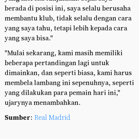
berada di posisi ini, saya selalu berusaha
membantu klub, tidak selalu dengan cara
yang saya tahu, tetapi lebih kepada cara
yang saya bisa."
"Mulai sekarang, kami masih memiliki
beberapa pertandingan lagi untuk
dimainkan, dan seperti biasa, kami harus
membela lambang ini sepenuhnya, seperti
yang dilakukan para pemain hari ini,"
ujarynya menambahkan.
Sumber
:
Real Madrid