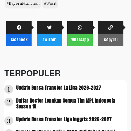
#BayernMunchen
#Wasit
facebook
twitter
whatsapp
copyurl
TERPOPULER
Update Bursa Transfer La Liga 2026-2027
1
Daftar Roster Lengkap Semua Tim MPL Indonesia
2
Season 18
Update Bursa Transfer Liga Inggris 2026-2027
3