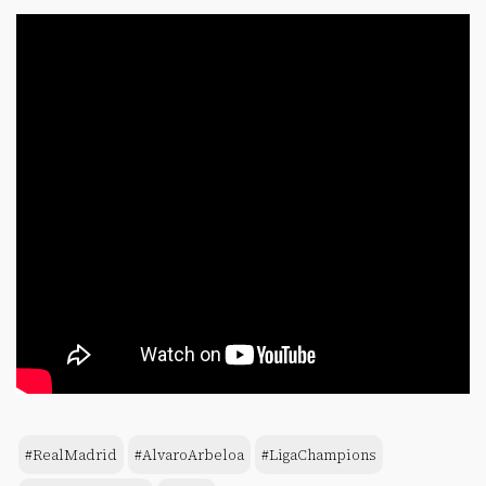
#RealMadrid
#AlvaroArbeloa
#LigaChampions