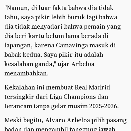
"Namun, di luar fakta bahwa dia tidak
tahu, saya pikir lebih buruk lagi bahwa
dia tidak menyadari bahwa pemain yang
dia beri kartu belum lama berada di
lapangan, karena Camavinga masuk di
babak kedua. Saya pikir itu adalah
kesalahan ganda," ujar Arbeloa
menambahkan.
Kekalahan ini membuat Real Madrid
tersingkir dari Liga Champions dan
terancam tanpa gelar musim 2025-2026.
Meski begitu, Alvaro Arbeloa pilih pasang
badan dan mengambil tanggung jawab