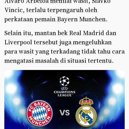
Alvaro Arbeloa menilai wasit, Slavko
Vincic, terlalu terpengaruh oleh
perkataan pemain Bayern Munchen.
Selain itu, mantan bek Real Madrid dan
Liverpool tersebut juga mengeluhkan
para wasit yang terkadang tidak tahu cara
mengatasi masalah di situasi tertentu.