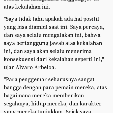
atas kekalahan ini.
"Saya tidak tahu apakah ada hal positif
yang bisa diambil saat ini. Saya percaya,
dan saya selalu mengatakan ini, bahwa
saya bertanggung jawab atas kekalahan
ini, dan saya akan selalu menerima
konsekuensi dari kekalahan seperti ini,"
ujar Alvaro Arbeloa.
"Para penggemar seharusnya sangat
bangga dengan para pemain mereka, atas
bagaimana mereka memberikan
segalanya, hidup mereka, dan karakter
yang mereka tunjukkan. Sejak saya