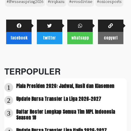
#ffwsseaspring2026
#rrqkazu
#evosdivine
#onicesports
facebook
twitter
whatsapp
copyurl
TERPOPULER
Piala Presiden 2026: Jadwal, Hasil dan Klasemen
1
Update Bursa Transfer La Liga 2026-2027
2
Daftar Roster Lengkap Semua Tim MPL Indonesia
3
Season 18
Update Bursa Transfer Liga Italia 2026-2027