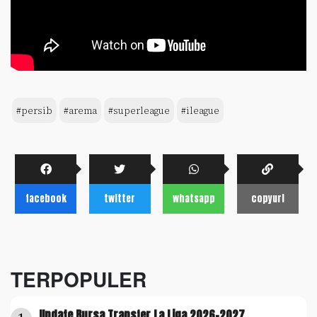
#persib
#arema
#superleague
#ileague
facebook
twitter
whatsapp
copyurl
TERPOPULER
Update Bursa Transfer La Liga 2026-2027