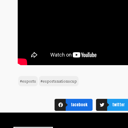
#esports
#esportsnationscup
facebook
twitter