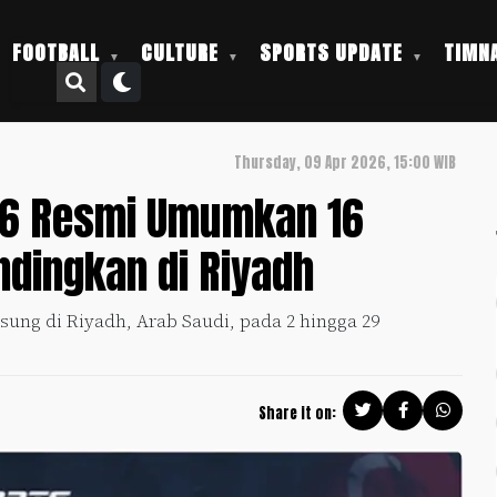
FOOTBALL
CULTURE
SPORTS UPDATE
TIMNA
Thursday, 09 Apr 2026, 15:00 WIB
26 Resmi Umumkan 16
dingkan di Riyadh
sung di Riyadh, Arab Saudi, pada 2 hingga 29
Share it on: