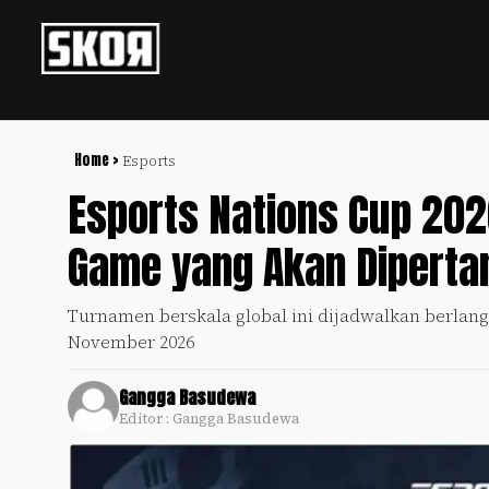
+
Football
Privacy
Policy
Home >
Esports
Esports Nations Cup 20
+
Pedoman
Culture
Pemberitaan
Game yang Akan Dipertan
Media
Sports
+
Siber
Update
Turnamen berskala global ini dijadwalkan berlang
Disclaimer
November 2026
Timnas
Tentang
Indonesia
Kami
Gangga Basudewa
SKOR
Editor : Gangga Basudewa
SPECIAL
Video