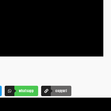
whatsapp
copyurl