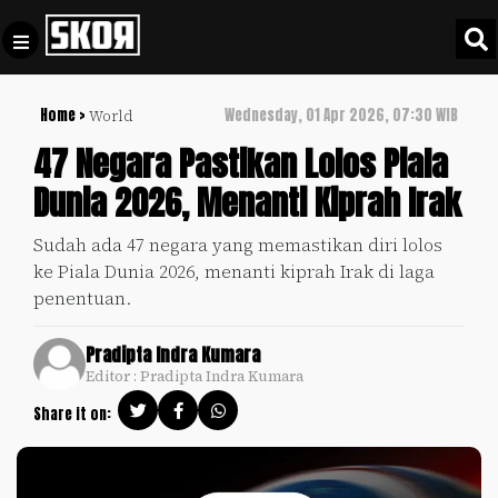
Home >
Wednesday, 01 Apr 2026, 07:30 WIB
World
+
Football
Privacy
47 Negara Pastikan Lolos Piala
Policy
Dunia 2026, Menanti Kiprah Irak
+
Pedoman
Culture
Pemberitaan
Sudah ada 47 negara yang memastikan diri lolos
Media
ke Piala Dunia 2026, menanti kiprah Irak di laga
Sports
+
Siber
penentuan.
Update
Disclaimer
Timnas
Pradipta Indra Kumara
Tentang
Indonesia
Editor : Pradipta Indra Kumara
Kami
Share it on:
SKOR
SPECIAL
Video