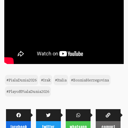
#PialaDunia2026
#Irak
#Italia
#BosniaHerzegovina
#PlayoffPialaDunia2026
facebook
twitter
whatsapp
copyurl