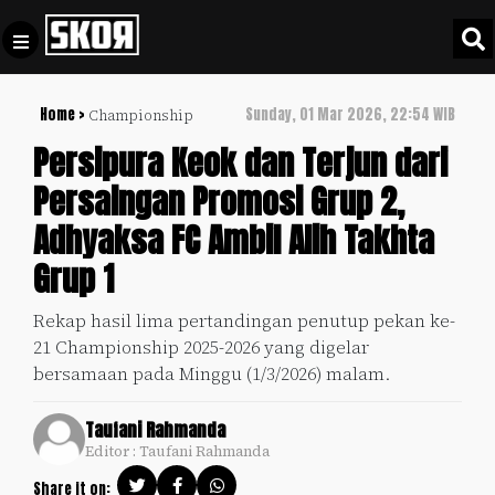
Home >
Sunday, 01 Mar 2026, 22:54 WIB
Championship
+
Football
Privacy
Persipura Keok dan Terjun dari
Policy
Persaingan Promosi Grup 2,
+
Pedoman
Culture
Adhyaksa FC Ambil Alih Takhta
Pemberitaan
Media
Grup 1
Sports
+
Siber
Update
Rekap hasil lima pertandingan penutup pekan ke-
Disclaimer
21 Championship 2025-2026 yang digelar
Timnas
Tentang
bersamaan pada Minggu (1/3/2026) malam.
Indonesia
Kami
SKOR
Taufani Rahmanda
SPECIAL
Editor : Taufani Rahmanda
Video
Share it on: