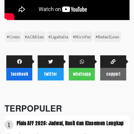
#Como
#ACMilan
#LigaItalia
#NicoPaz
#RafaelLeao
facebook
twitter
whatsapp
copyurl
TERPOPULER
Piala AFF 2026: Jadwal, Hasil dan Klasemen Lengkap
1