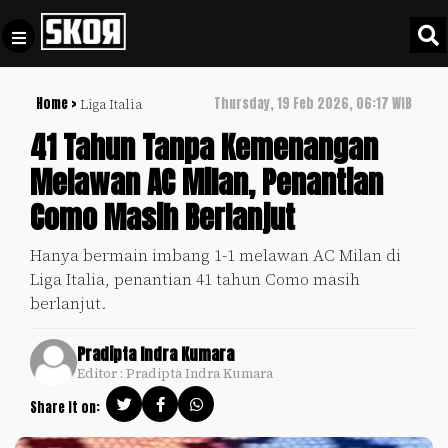
Home >
Thursday, 19 Feb 2026, 06:17 WIB
Liga Italia
+
Football
Privacy
41 Tahun Tanpa Kemenangan
Policy
Melawan AC Milan, Penantian
+
Pedoman
Culture
Como Masih Berlanjut
Pemberitaan
Media
Sports
+
Hanya bermain imbang 1-1 melawan AC Milan di
Siber
Update
Liga Italia, penantian 41 tahun Como masih
Disclaimer
berlanjut.
Timnas
Tentang
Indonesia
Pradipta Indra Kumara
Kami
Editor : Pradipta Indra Kumara
SKOR
SPECIAL
Share it on:
Video