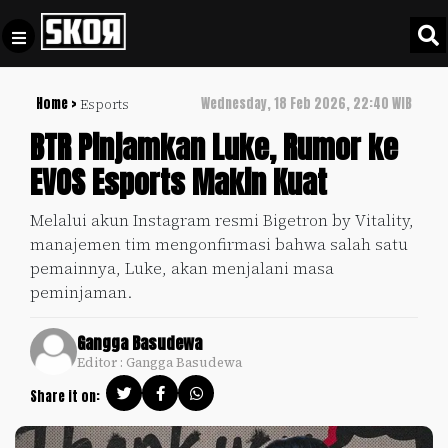
Home >
Wednesday, 18 Feb 2026, 22:40 WIB
Esports
+
Football
Privacy
BTR Pinjamkan Luke, Rumor ke
Policy
EVOS Esports Makin Kuat
+
Pedoman
Culture
Pemberitaan
Melalui akun Instagram resmi Bigetron by Vitality,
Media
manajemen tim mengonfirmasi bahwa salah satu
Sports
+
Siber
pemainnya, Luke, akan menjalani masa
Update
peminjaman.
Disclaimer
Timnas
Tentang
Indonesia
Gangga Basudewa
Kami
Editor : Gangga Basudewa
SKOR
Share it on:
SPECIAL
Video