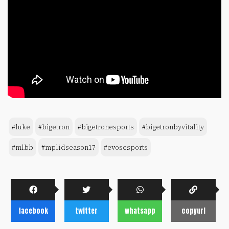
#luke
#bigetron
#bigetronesports
#bigetronbyvitality
#mlbb
#mplidseason17
#evosesports
facebook
twitter
whatsapp
copyurl