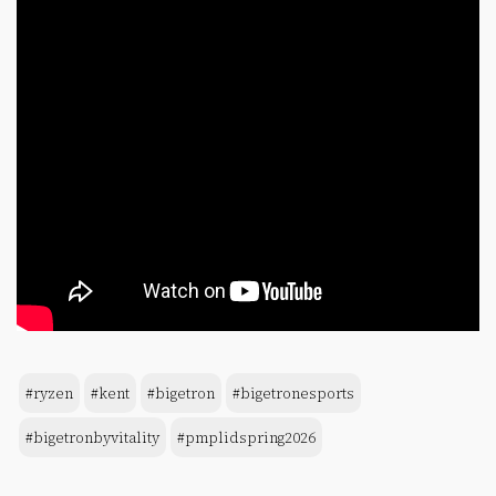
#ryzen
#kent
#bigetron
#bigetronesports
#bigetronbyvitality
#pmplidspring2026