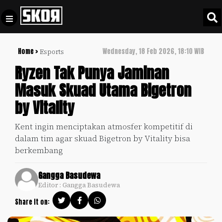
Home >
Wednesday, 18 Feb 2026, 18:10 WIB
Esports
+
Football
Privacy
Ryzen Tak Punya Jaminan
Policy
Masuk Skuad Utama Bigetron
+
Pedoman
Culture
by Vitality
Pemberitaan
Media
Sports
+
Kent ingin menciptakan atmosfer kompetitif di
Siber
Update
dalam tim agar skuad Bigetron by Vitality bisa
Disclaimer
berkembang
Timnas
Tentang
Indonesia
Gangga Basudewa
Kami
Editor : Gangga Basudewa
SKOR
SPECIAL
Share it on:
Video