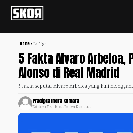
+
Football
Privacy
Policy
Home >
La Liga
5 Fakta Alvaro Arbeloa,
+
Pedoman
Culture
Pemberitaan
Alonso di Real Madrid
Media
Sports
+
Siber
Update
5 fakta seputar Alvaro Arbeloa yang kini menggant
Disclaimer
Timnas
Tentang
Indonesia
Pradipta Indra Kumara
Kami
Editor : Pradipta Indra Kumara
SKOR
SPECIAL
Video