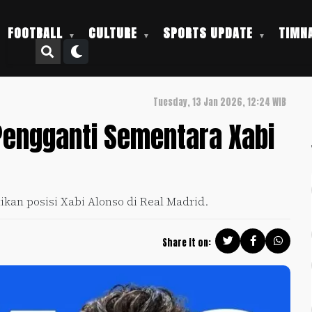
FOOTBALL
CULTURE
SPORTS UPDATE
TIMNA
Tuesday, 13 Jan 2026, 12:24 WIB
 Pengganti Sementara Xabi
ikan posisi Xabi Alonso di Real Madrid.
Share it on: