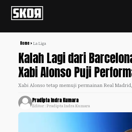
+
Football
Privacy
Policy
Home >
La Liga
Kalah Lagi dari Barcelon
+
Pedoman
Culture
Pemberitaan
Xabi Alonso Puji Perfor
Media
Sports
+
Siber
Update
Xabi Alonso tetap memuji permainan Real Madrid, 
Disclaimer
Timnas
Tentang
Indonesia
Pradipta Indra Kumara
Kami
Editor : Pradipta Indra Kumara
SKOR
SPECIAL
Video