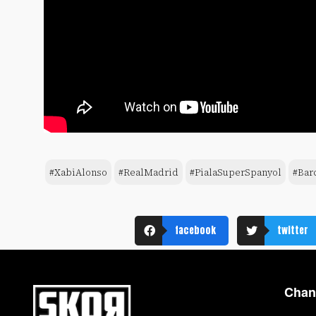
#XabiAlonso
#RealMadrid
#PialaSuperSpanyol
#Bar
facebook
twitter
Chan