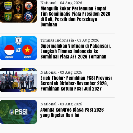
National - 04 Aug 2026
Mengulik Rekor Pertemuan Empat
Tim Semifinalis Piala Presiden 2026
di Bali, Persib dan Persebaya
Dominan
Timnas Indonesia - 03 Aug 2026
Dipermalukan Vietnam di Pakansari,
Langkah Timnas Indonesia ke
Semifinal Piala AFF 2026 Tertahan
National - 03 Aug 2026
Erick Thohir: Pemilihan PSSI Provinsi
Serentak Oktober-November 2026,
Pemilihan Ketum PSSI Juli 2027
National - 03 Aug 2026
Agenda Kongres Biasa PSSI 2026
yang Digelar Hari Ini