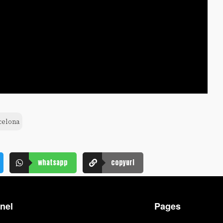
celona
whatsapp
copyurl
nel
Pages