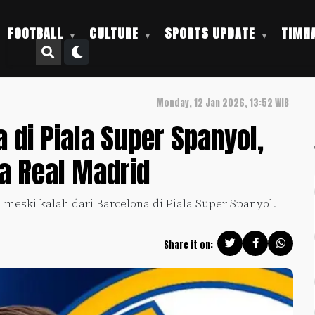
FOOTBALL
CULTURE
SPORTS UPDATE
TIMNA
Monday, 12 Jan 2026, 13:52 WIB
a di Piala Super Spanyol,
ma Real Madrid
meski kalah dari Barcelona di Piala Super Spanyol.
Share it on: