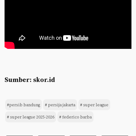
Sumber: skor.id
#persib bandung
# persija jakarta
# super league
# super league 2025-2026
# federico barba