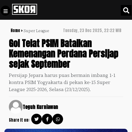
Home >
Tuesday, 23 Dec 2025, 22:22 WIB
Super League
+
Football
Privacy
Gol Telat PSIM Batalkan
Policy
Kemenangan Perdana Persijap
+
Pedoman
Culture
sejak September
Pemberitaan
Media
Sports
+
Persijap Jepara harus puas bermain imbang 1-1
Siber
Update
kontra PSIM Yogyakarta di pekan ke-15 Super
Disclaimer
League 2025-2026, Selasa (23/12/2025).
Timnas
Tentang
Indonesia
Kami
Teguh Kurniawan
SKOR
SPECIAL
Share it on:
Video