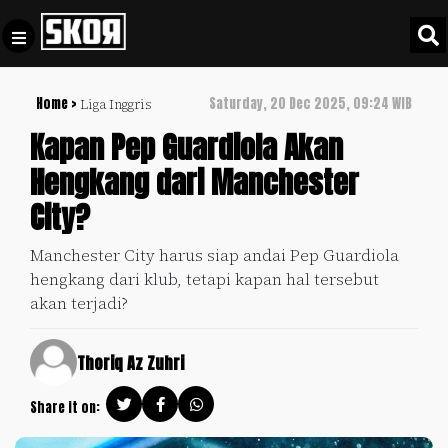
Home >
Saturday, 20 Dec 2025, 09:24 WIB
Liga Inggris
+
Football
Privacy
Kapan Pep Guardiola Akan
Policy
Hengkang dari Manchester
+
Pedoman
Culture
City?
Pemberitaan
Media
Sports
+
Manchester City harus siap andai Pep Guardiola
Siber
Update
hengkang dari klub, tetapi kapan hal tersebut
Disclaimer
akan terjadi?
Timnas
Tentang
Indonesia
Kami
Thoriq Az Zuhri
SKOR
SPECIAL
Share it on:
Video