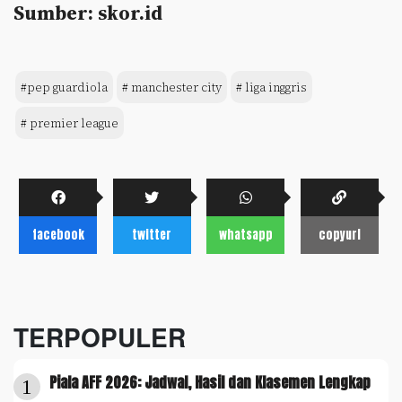
Sumber: skor.id
#pep guardiola
# manchester city
# liga inggris
# premier league
facebook
twitter
whatsapp
copyurl
TERPOPULER
Piala AFF 2026: Jadwal, Hasil dan Klasemen Lengkap
1