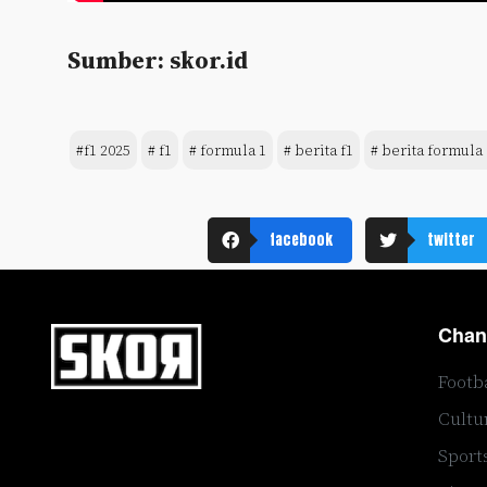
Sumber: skor.id
#f1 2025
# f1
# formula 1
# berita f1
# berita formula 
facebook
twitter
Chan
Footb
Cultu
Sport