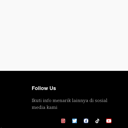
Follow Us
Ikuti info menarik lainnya di sosial
media kami