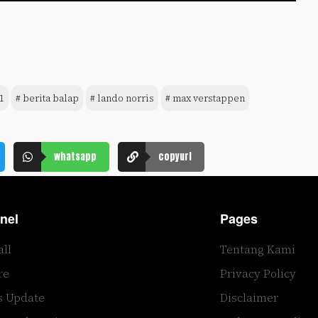
1
# berita balap
# lando norris
# max verstappen
whatsapp
copyurl
nel
Pages
all
Tentang Kami
re
Privacy Policy
s Update
Disclaimer