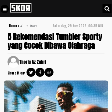
Home >
Saturday, 29 Nov 2025, 06:35 WIB
All Culture
+
Football
Privacy
5 Rekomendasi Tumbler Sporty
Policy
yang Cocok Dibawa Olahraga
+
Pedoman
Culture
Pemberitaan
Media
Sports
Thoriq Az Zuhri
+
Siber
Update
Share it on:
Disclaimer
Timnas
Tentang
Indonesia
Kami
SKOR
SPECIAL
Video