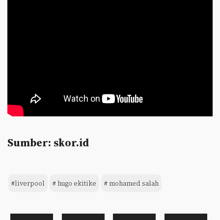
Sumber: skor.id
#liverpool
# hugo ekitike
# mohamed salah