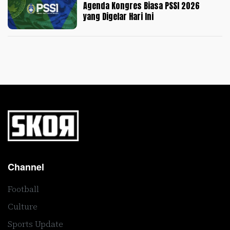
Agenda Kongres Biasa PSSI 2026
yang Digelar Hari Ini
Channel
Football
Culture
Sports Update