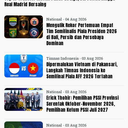
Real Madrid Bersaing
National - 04 Aug 2026
Mengulik Rekor Pertemuan Empat
Tim Semifinalis Piala Presiden 2026
di Bali, Persib dan Persebaya
Dominan
Timnas Indonesia - 03 Aug 2026
Dipermalukan Vietnam di Pakansari,
Langkah Timnas Indonesia ke
Semifinal Piala AFF 2026 Tertahan
National - 03 Aug 2026
Erick Thohir: Pemilihan PSSI Provinsi
Serentak Oktober-November 2026,
Pemilihan Ketum PSSI Juli 2027
National - 03 Aug 2026