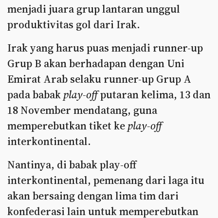
menjadi juara grup lantaran unggul
produktivitas gol dari Irak.
Irak yang harus puas menjadi runner-up
Grup B akan berhadapan dengan Uni
Emirat Arab selaku runner-up Grup A
pada babak
play-off
putaran kelima, 13 dan
18 November mendatang, guna
memperebutkan tiket ke
play-off
interkontinental.
Nantinya, di babak play-off
interkontinental, pemenang dari laga itu
akan bersaing dengan lima tim dari
konfederasi lain untuk memperebutkan