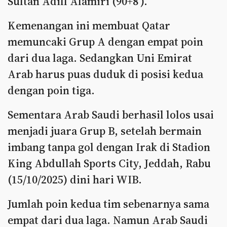
Sultan Adill Alamiri (90+8’).
Kemenangan ini membuat Qatar
memuncaki Grup A dengan empat poin
dari dua laga. Sedangkan Uni Emirat
Arab harus puas duduk di posisi kedua
dengan poin tiga.
Sementara Arab Saudi berhasil lolos usai
menjadi juara Grup B, setelah bermain
imbang tanpa gol dengan Irak di Stadion
King Abdullah Sports City, Jeddah, Rabu
(15/10/2025) dini hari WIB.
Jumlah poin kedua tim sebenarnya sama
empat dari dua laga. Namun Arab Saudi