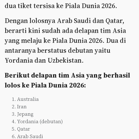
dua tiket tersisa ke Piala Dunia 2026.
Dengan lolosnya Arab Saudi dan Qatar,
berarti kini sudah ada delapan tim Asia
yang melaju ke Piala Dunia 2026. Dua di
antaranya berstatus debutan yaitu
Yordania dan Uzbekistan.
Berikut delapan tim Asia yang berhasil
lolos ke Piala Dunia 2026:
Australia
Iran
Jepang
Yordania (debutan)
Qatar
Arab Saudi