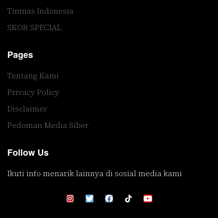
Timnas Indonesia
SKOR SPECIAL
Pages
Tentang Kami
Privacy Policy
Disclaimer
Pedoman Media Siber
Follow Us
Ikuti info menarik lainnya di sosial media kami