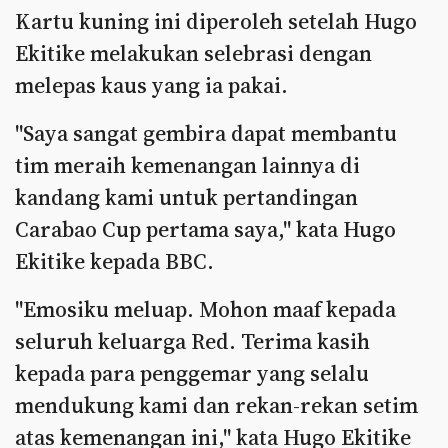
Kartu kuning ini diperoleh setelah Hugo
Ekitike melakukan selebrasi dengan
melepas kaus yang ia pakai.
"Saya sangat gembira dapat membantu
tim meraih kemenangan lainnya di
kandang kami untuk pertandingan
Carabao Cup pertama saya," kata Hugo
Ekitike kepada BBC.
"Emosiku meluap. Mohon maaf kepada
seluruh keluarga Red. Terima kasih
kepada para penggemar yang selalu
mendukung kami dan rekan-rekan setim
atas kemenangan ini," kata Hugo Ekitike