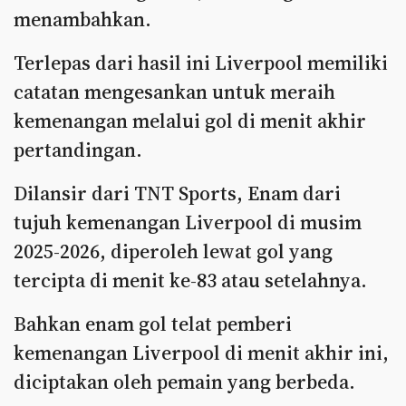
menambahkan.
Terlepas dari hasil ini Liverpool memiliki
catatan mengesankan untuk meraih
kemenangan melalui gol di menit akhir
pertandingan.
Dilansir dari TNT Sports, Enam dari
tujuh kemenangan Liverpool di musim
2025-2026, diperoleh lewat gol yang
tercipta di menit ke-83 atau setelahnya.
Bahkan enam gol telat pemberi
kemenangan Liverpool di menit akhir ini,
diciptakan oleh pemain yang berbeda.