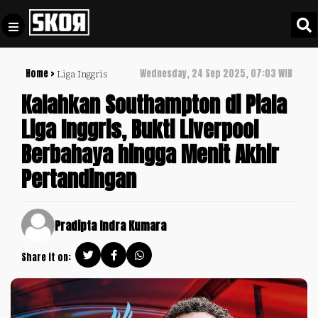
Home >
Wednesday, 24 Sep 2025, 07:03 WIB
Liga Inggris
+
Football
Privacy
Kalahkan Southampton di Piala
Policy
Liga Inggris, Bukti Liverpool
+
Pedoman
Culture
Berbahaya hingga Menit Akhir
Pemberitaan
Media
Pertandingan
Sports
+
Siber
Update
Disclaimer
Timnas
Pradipta Indra Kumara
Tentang
Indonesia
Kami
Share it on:
SKOR
SPECIAL
Video