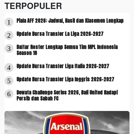
TERPOPULER
Piala AFF 2026: Jadwal, Hasil dan Klasemen Lengkap
1
Update Bursa Transfer La Liga 2026-2027
2
Daftar Roster Lengkap Semua Tim MPL Indonesia
3
Season 18
Update Bursa Transfer Liga Italia 2026-2027
4
Update Bursa Transfer Liga Inggris 2026-2027
5
Dewata Challenge Series 2026, Bali United Hadapi
6
Persib dan Sabah FC