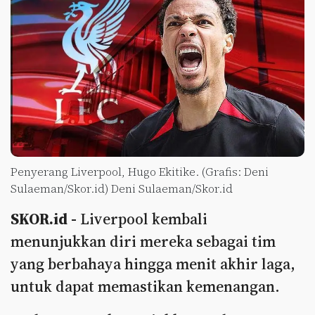
Penyerang Liverpool, Hugo Ekitike. (Grafis: Deni
Sulaeman/Skor.id) Deni Sulaeman/Skor.id
SKOR.id -
Liverpool kembali
menunjukkan diri mereka sebagai tim
yang berbahaya hingga menit akhir laga,
untuk dapat memastikan kemenangan.