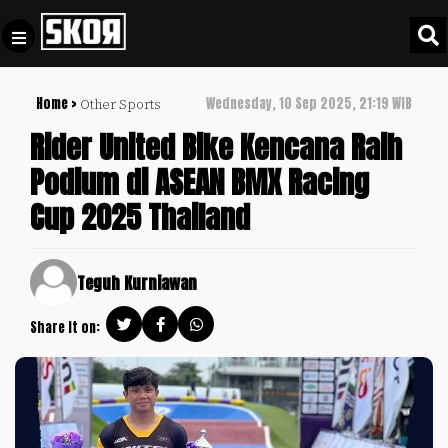
Home >
Wednesday, 10 Sep 2025, 21:19 WIB
Other Sports
+
Football
Privacy
Rider United Bike Kencana Raih
Policy
Podium di ASEAN BMX Racing
+
Pedoman
Culture
Cup 2025 Thailand
Pemberitaan
Media
Sports
+
Siber
Update
Teguh Kurniawan
Disclaimer
Timnas
Share it on:
Tentang
Indonesia
Kami
SKOR
SPECIAL
Video