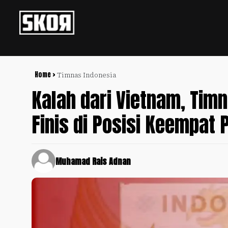
+
Football
Privacy
Policy
Home >
Timnas Indonesia
Kalah dari Vietnam, Timn
+
Pedoman
Culture
Pemberitaan
Finis di Posisi Keempat 
Media
Sports
+
Siber
Update
Disclaimer
Timnas
Muhamad Rais Adnan
Tentang
Indonesia
Kami
SKOR
SPECIAL
Video