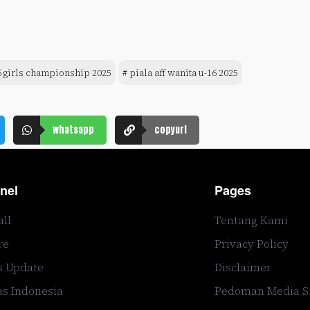
6 girls championship 2025
# piala aff wanita u-16 2025
whatsapp
copyurl
nel
Pages
all
Tentang Kami
re
Privacy Policy
s Update
Disclaimer
s Indonesia
Pedoman Media S