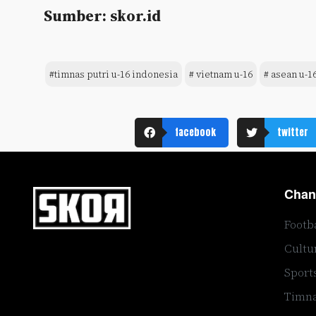
Sumber: skor.id
#timnas putri u-16 indonesia
# vietnam u-16
# asean u-1
facebook
twitter
Chan
Footb
Cultu
Sport
Timna