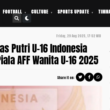
FOOTBALL
CULTURE
SPORTS UPDATE
TIMNA
Friday, 29 Aug 2025, 17:52 WIB
as Putri U-16 Indonesia
Piala AFF Wanita U-16 2025
Share it on: