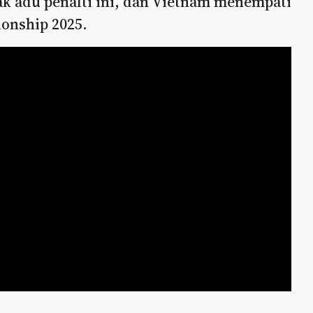
ak adu penalti ini, dan Vietnam menempati
onship 2025.