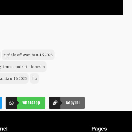
# piala aff wanita u-16 2025
g timnas putri indonesia
wanita u-16 2025
# b
whatsapp
copyurl
nel
Pages