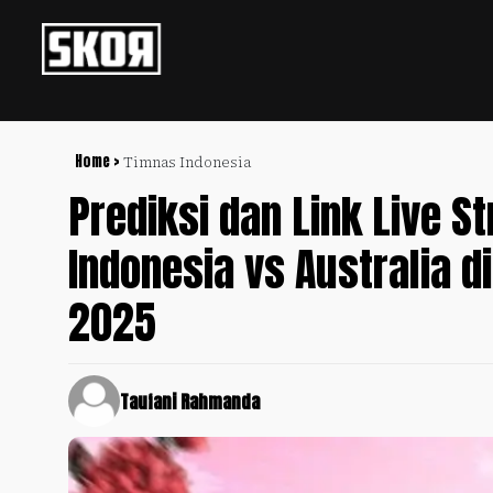
+
Football
Privacy
Policy
Home >
Timnas Indonesia
Prediksi dan Link Live S
+
Pedoman
Culture
Pemberitaan
Indonesia vs Australia di
Media
Sports
+
Siber
Update
2025
Disclaimer
Timnas
Tentang
Indonesia
Kami
Taufani Rahmanda
SKOR
SPECIAL
Video