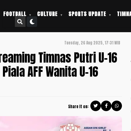
FOOTBALL
CULTURE
SPORTS UPDATE
TIMNA
Tuesday, 26 Aug 2025, 17:31 WIB
treaming Timnas Putri U-16
 Piala AFF Wanita U-16
Share it on: