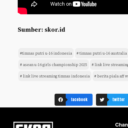
Sumber: skor.id
#timnas putri u-16 indonesia
# timnas putri u-16 australia
# asean u-16 girls championship 2025
# link live streamin
# link live streaming timnas indonesia
# berita piala aff 
facebook
twitter
Chan