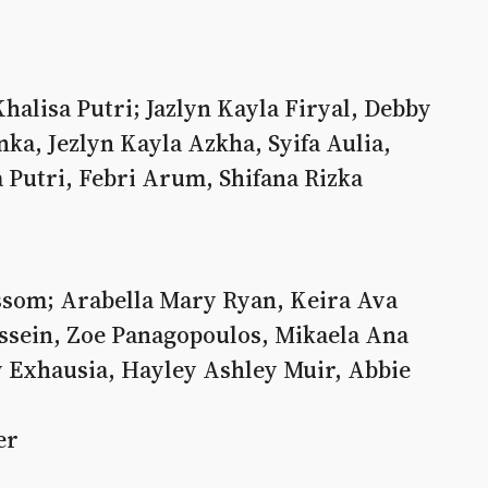
halisa Putri; Jazlyn Kayla Firyal, Debby
nka, Jezlyn Kayla Azkha, Syifa Aulia,
 Putri, Febri Arum, Shifana Rizka
ssom; Arabella Mary Ryan, Keira Ava
ussein, Zoe Panagopoulos, Mikaela Ana
y Exhausia, Hayley Ashley Muir, Abbie
er