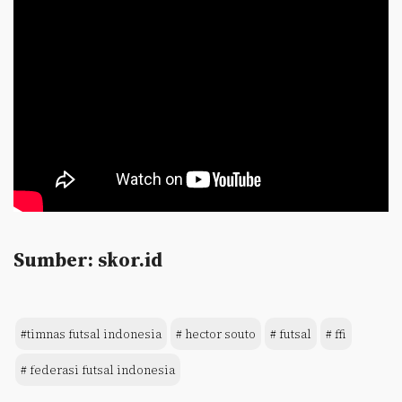
Sumber: skor.id
#timnas futsal indonesia
# hector souto
# futsal
# ffi
# federasi futsal indonesia