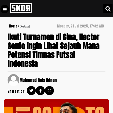
Home >
Monday, 21 Jul 2025, 17:32 WIB
Futsal
+
Football
Privacy
Ikuti Turnamen di Cina, Hector
Policy
Souto Ingin Lihat Sejauh Mana
+
Pedoman
Culture
Potensi Timnas Futsal
Pemberitaan
Media
Indonesia
Sports
+
Siber
Update
Disclaimer
Timnas
Muhamad Rais Adnan
Tentang
Indonesia
Kami
Share it on:
SKOR
SPECIAL
Video