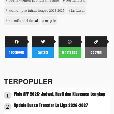
# berita women pro futsal league
# berita futsal
# women pro futsal league 2024-2025
# ks futsal
# karmila sari futsal
# msp fc
facebook
twitter
whatsapp
copyurl
TERPOPULER
Piala AFF 2026: Jadwal, Hasil dan Klasemen Lengkap
1
Update Bursa Transfer La Liga 2026-2027
2