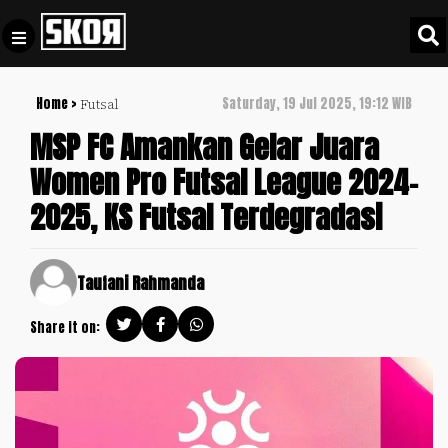
Home >
Saturday, 19 Jul 2025, 19:12 WIB
Futsal
+
Football
Privacy
MSP FC Amankan Gelar Juara
Policy
Women Pro Futsal League 2024-
+
Pedoman
Culture
2025, KS Futsal Terdegradasi
Pemberitaan
Media
Sports
+
Siber
Update
Taufani Rahmanda
Disclaimer
Timnas
Share it on:
Tentang
Indonesia
Kami
SKOR
SPECIAL
Video