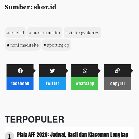
Sumber: skor.id
#arsenal
# bursa transfer
# viktor gyokeres
# noni madueke
# sporting cp
facebook
twitter
whatsapp
copyurl
TERPOPULER
Piala AFF 2026: Jadwal, Hasil dan Klasemen Lengkap
1