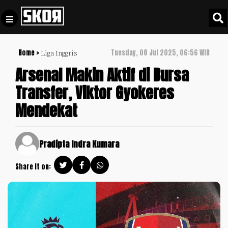
Home >
Tuesday, 08 Jul 2025, 06:56 WIB
Liga Inggris
+
Football
Privacy
Arsenal Makin Aktif di Bursa
Policy
Transfer, Viktor Gyokeres
+
Pedoman
Culture
Mendekat
Pemberitaan
Media
Sports
+
Siber
Update
Pradipta Indra Kumara
Disclaimer
Timnas
Share it on:
Tentang
Indonesia
Kami
SKOR
SPECIAL
Video