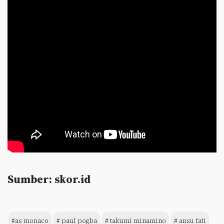
Sumber: skor.id
#as monaco
# paul pogba
# takumi minamino
# ansu fati