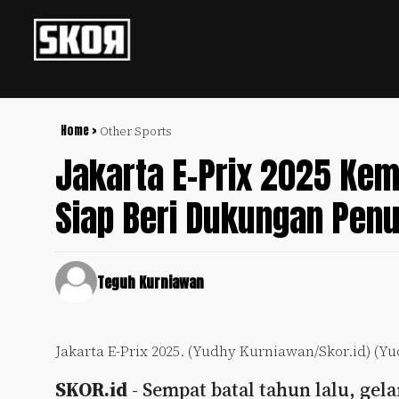
+
Football
Privacy
Policy
Home >
Other Sports
Jakarta E-Prix 2025 Kem
+
Pedoman
Culture
Pemberitaan
Siap Beri Dukungan Pen
Media
Sports
+
Siber
Update
Disclaimer
Timnas
Teguh Kurniawan
Tentang
Indonesia
Kami
SKOR
Jakarta E-Prix 2025. (Yudhy Kurniawan/Skor.id) (Y
SPECIAL
SKOR.id
- Sempat batal tahun lalu, gel
Video