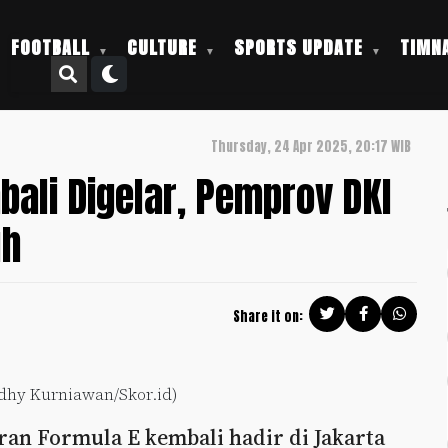
FOOTBALL
CULTURE
SPORTS UPDATE
TIMNA
Thursday, 24 Apr 2025, 20:17 WIB
bali Digelar, Pemprov DKI
uh
Share it on:
udhy Kurniawan/Skor.id)
aran Formula E kembali hadir di Jakarta