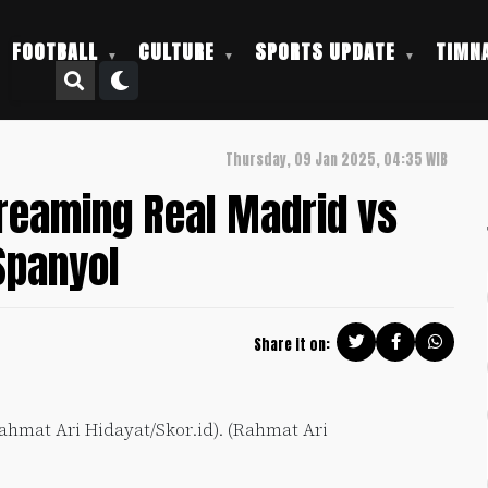
FOOTBALL
CULTURE
SPORTS UPDATE
TIMNA
Thursday, 09 Jan 2025, 04:35 WIB
treaming Real Madrid vs
Spanyol
Share it on:
ahmat Ari Hidayat/Skor.id). (Rahmat Ari