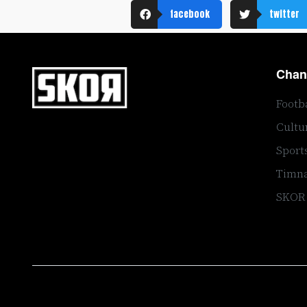
facebook
twitter
Chan
Footb
Cultu
Sport
Timna
SKOR