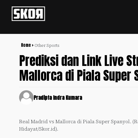
+
Football
Privacy
Policy
Home >
Other Sports
Prediksi dan Link Live S
+
Pedoman
Culture
Pemberitaan
Mallorca di Piala Super 
Media
Sports
+
Siber
Update
Disclaimer
Timnas
Pradipta Indra Kumara
Tentang
Indonesia
Kami
SKOR
Real Madrid vs Mallorca di Piala Super Spanyol. (R
SPECIAL
Hidayat/Skor.id).
Video