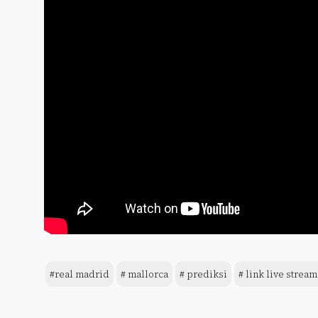
#real madrid
# mallorca
# prediksi
# link live stream