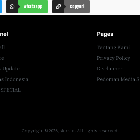
whatsapp
copyurl
nel
Pages
all
Tentang Kami
re
Privacy Policy
s Update
Disclaimer
s Indonesia
Pedoman Media S
 SPECIAL
Copyright © 2026, skor.id. All rights reserved.