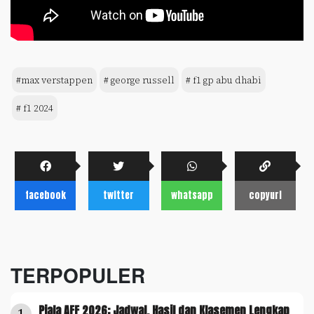
#max verstappen
# george russell
# f1 gp abu dhabi
# f1 2024
facebook
twitter
whatsapp
copyurl
TERPOPULER
Piala AFF 2026: Jadwal, Hasil dan Klasemen Lengkap